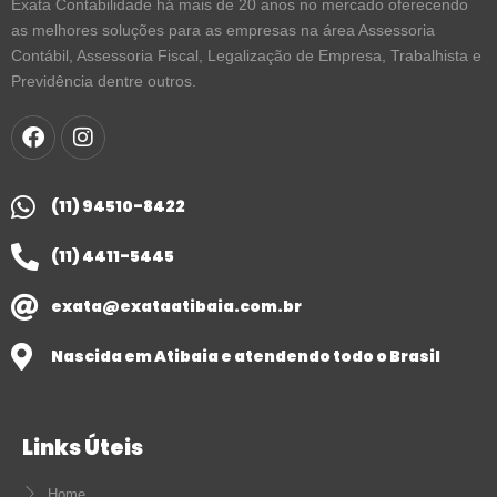
Exata Contabilidade há mais de 20 anos no mercado oferecendo
as melhores soluções para as empresas na área Assessoria
Contábil, Assessoria Fiscal, Legalização de Empresa, Trabalhista e
Previdência dentre outros.
(11) 94510-8422
(11) 4411-5445
exata@exataatibaia.com.br
Nascida em Atibaia e atendendo todo o Brasil
Links Úteis
Home