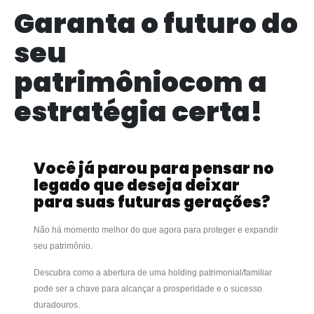
Garanta o futuro do
seu
patrimôniocom a
estratégia certa!
Você já parou para pensar no
legado que deseja deixar
para suas futuras gerações?
Não há momento melhor do que agora para proteger e expandir
seu patrimônio.
Descubra como a abertura de uma holding patrimonial/familiar
pode ser a chave para alcançar a prosperidade e o sucesso
duradouros.